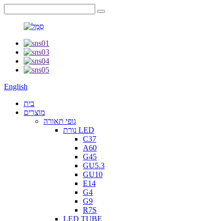
English
בית
מוצרים
גופי תאורה
נורת LED
C37
A60
G45
GU5.3
GU10
E14
G4
G9
R7S
LED TUBE