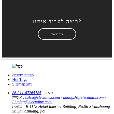
רוצה לעבוד איתנו?
צור קשר
מדריך מוצרים
Hot Tags
Sitemap.xml
86-311-67265785
טלפון :
אימייל :
sales@elecmilux.com
/
huangzh@elecmilux.com
/
Liuping@elecmilux.com
כתובת :
B-1112 Hebei Internet Building, No.86 Xisanzhuang
St, Shijiazhuang, סין.