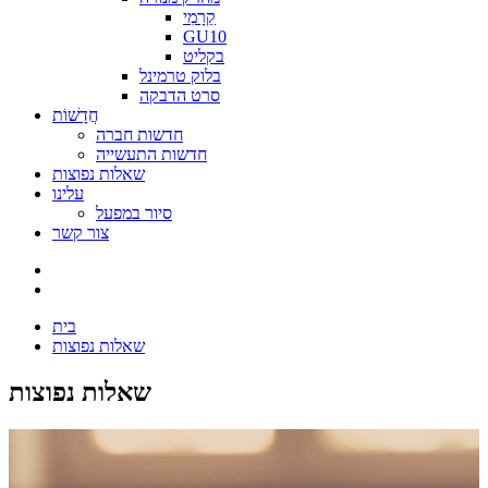
קֵרָמִי
GU10
בקליט
בלוק טרמינל
סרט הדבקה
חֲדָשׁוֹת
חדשות חברה
חדשות התעשייה
שאלות נפוצות
עלינו
סיור במפעל
צור קשר
בית
שאלות נפוצות
שאלות נפוצות