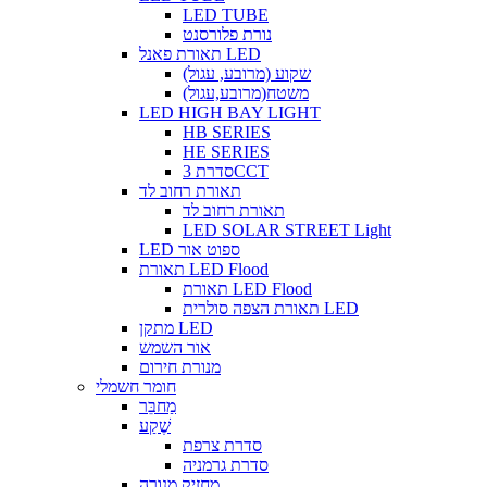
LED TUBE
נורת פלורסנט
תאורת פאנל LED
שקוע (מרובע, עגול)
משטח(מרובע,עגול)
LED HIGH BAY LIGHT
HB SERIES
HE SERIES
סדרת 3CCT
תאורת רחוב לד
תאורת רחוב לד
LED SOLAR STREET Light
LED ספוט אור
תאורת LED Flood
תאורת LED Flood
תאורת הצפה סולרית LED
מתקן LED
אור השמש
מנורת חירום
חומר חשמלי
מַחבֵּר
שֶׁקַע
סדרת צרפת
סדרת גרמניה
מחזיק מנורה